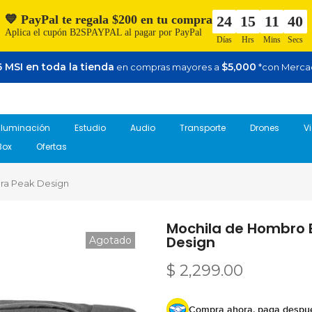
💙 PayPal te regala $200 en tu compra
24
15
11
39
Aplica el cupón B2SPAYPAL al pagar por PayPal
Días
Hrs
Mins
Secs
 MSI en toda la tienda
$5,000
en compras mayores a
*con Merca
Iluminación
Estudio
Audio
Transporte
Drones
V
Box
Ofertas
gra Peak Design
Mochila de Hombro E
Design
Agotado
$ 2,299.00
Compra ahora, paga despu