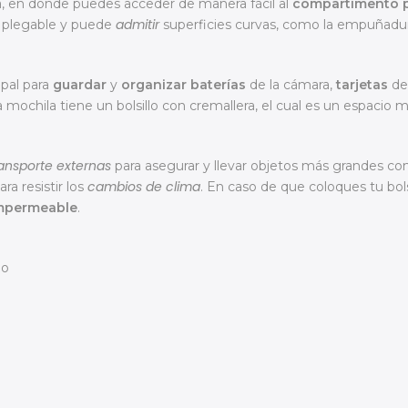
a, en donde puedes acceder de manera fácil al
compartimento p
admitir
s plegable y puede
superficies curvas, como la empuñadu
pal para
guardar
y
organizar baterías
de la cámara,
tarjetas
de
a mochila tiene un bolsillo con cremallera, el cual es un espacio 
ransporte externas
para asegurar y llevar objetos más grandes c
cambios de clima
ra resistir los
. En caso de que coloques tu bo
mpermeable
.
no