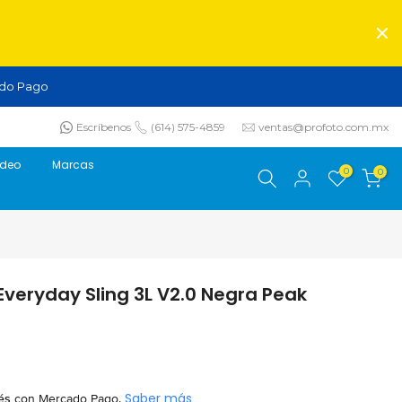
do Pago
Escríbenos
(614) 575-4859
ventas@profoto.com.mx
ideo
Marcas
0
0
veryday Sling 3L V2.0 Negra Peak
és
con Mercado Pago.
Saber más