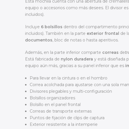
Esta mochila cuenta con una abertura de cremaller
equipo o accesorios como más desees. El divisor e
incluidos).
Incluye
6 bolsillos
dentro del compartimento princi
incluidos). También en la parte
exterior frontal
de l
documentos
, bloc de notas o hasta aperitivos.
t
Además, en la parte inferior comparte
correas
de
Está fabricada de
nylon duradera
y está diseñada pa
equipo aún más, gracias a su panel inferior que es
i
Para llevar en la cintura o en el hombro
Correa acolchada para ajustarse con una sola ma
Divisores plegables y multi-configuración
Bolsillos organizadores
Bolsillo en el panel frontal
Correas de transporte externas
Puntos de fijación de clips de captura
Exterior resistente a la intemperie