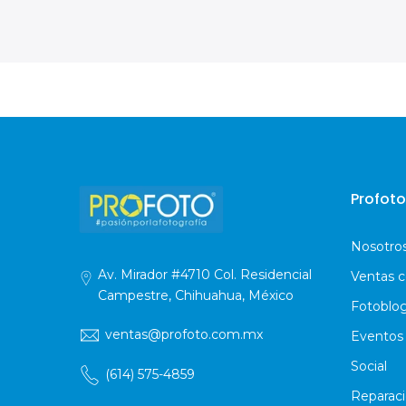
Profoto
Nosotro
Av. Mirador #4710 Col. Residencial
Ventas c
Campestre, Chihuahua, México
Fotoblo
ventas@profoto.com.mx
Eventos
Social
(614) 575-4859
Reparac