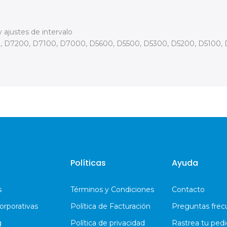
 ajustes de intervalo
0, D7200, D7100, D7000, D5600, D5500, D5300, D5200, D5100,
Políticas
Ayuda
s
Términos y Condiciones
Contacto
orporativas
Política de Facturación
Preguntas frec
g
Política de privacidad
Rastrea tu ped