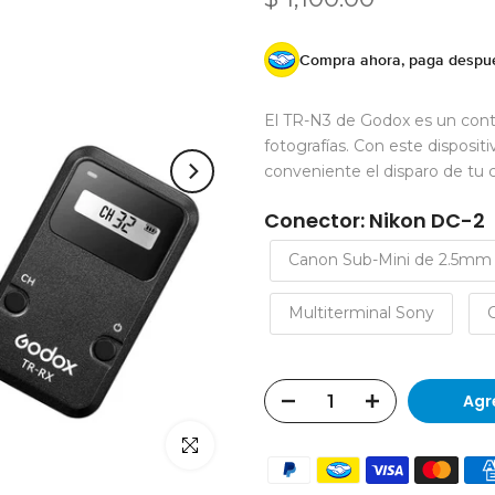
Compra ahora, paga despu
El TR-N3 de Godox es un contro
fotografías. Con este disposit
conveniente el disparo de tu
Conector: Nikon DC-2
Canon Sub-Mini de 2.5mm
Multiterminal Sony
Agr
Click para agrandar