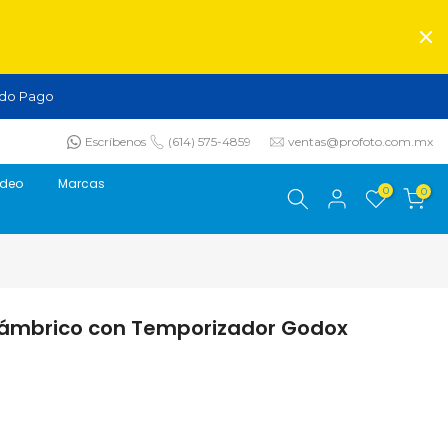
do Pago
Escríbenos
(614) 575-4859
ventas@profoto.com.mx
ideo
Marcas
0
0
lámbrico con Temporizador Godox