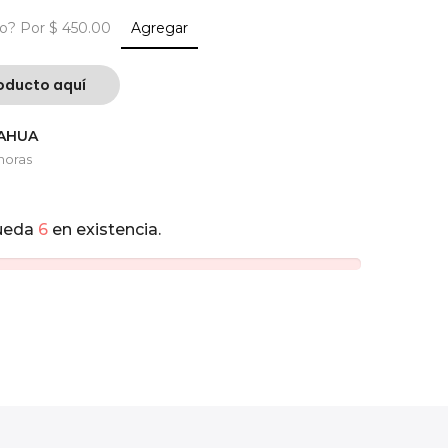
ío?
Por $ 450.00
Agregar
oducto aquí
UAHUA
horas
ueda
6
en existencia.