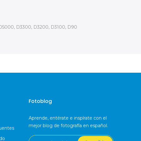
 D5000, D3300, D3200, D3100, D90
Fotoblog
Aprende, entérate e inspírate con el
mejor blog de fotografía en español.
uentes
ido