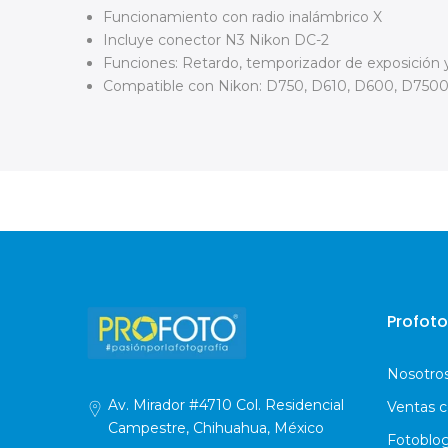
Funcionamiento con radio inalámbrico X
Incluye conector N3 Nikon DC-2
Funciones: Retardo, temporizador de exposición y
Compatible con
Nikon: D750, D610, D600, D750
Profoto
Nosotro
Av. Mirador #4710 Col. Residencial
Ventas c
Campestre, Chihuahua, México
Fotoblo