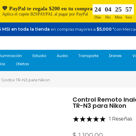
💙 PayPal te regala $200 en tu compra
24
04
25
56
Aplica el cupón B2SPAYPAL al pagar por PayPal
Días
Hrs
Mins
Secs
 MSI en toda la tienda
$5,000
en compras mayores a
*con Merca
Iluminación
Estudio
Audio
Transporte
Drones
V
Box
Ofertas
 Godox TR-N3 para Nikon
Control Remoto Ina
TR-N3 para Nikon
1 Reseñas
$ 1,100.00