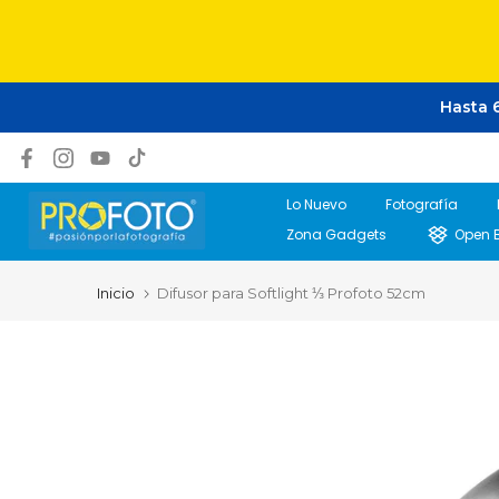
Saltar
Hasta 6
al
contenido
Lo Nuevo
Fotografía
Zona Gadgets
Open 
Inicio
Difusor para Softlight ⅓ Profoto 52cm