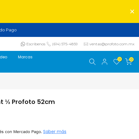
do Pago
Escríbenos
(614) 575-4859
ventas@profoto.com.mx
ideo
Marcas
0
0
ht ⅓ Profoto 52cm
és
con Mercado Pago.
Saber más