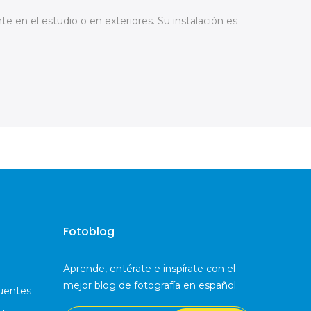
te en el estudio o en exteriores. Su instalación es
Fotoblog
Aprende, entérate e inspírate con el
mejor blog de fotografía en español.
uentes