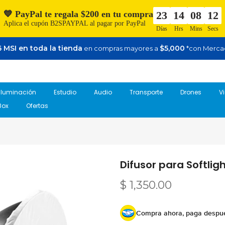
💙 PayPal te regala $200 en tu compra
23
14
08
11
Aplica el cupón B2SPAYPAL al pagar por PayPal
Días
Hrs
Mins
Secs
 MSI en toda la tienda
$5,000
en compras mayores a
*con Merca
Iluminación
Estudio
Audio
Transporte
Drones
V
Box
Ofertas
Difusor para Softlig
$ 1,350.00
Compra ahora, paga despu