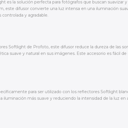
ight es la solución perfecta para fotógrafos que buscan suavizar 
m, este difusor convierte una luz intensa en una iluminación suave
s controlada y agradable.
ores Softlight de Profoto, este difusor reduce la dureza de las s
tica suave y natural en sus imágenes. Este accesorio es fácil de i
ecíficamente para ser utilizado con los reflectores Softlight bla
una iluminación más suave y reduciendo la intensidad de la luz e