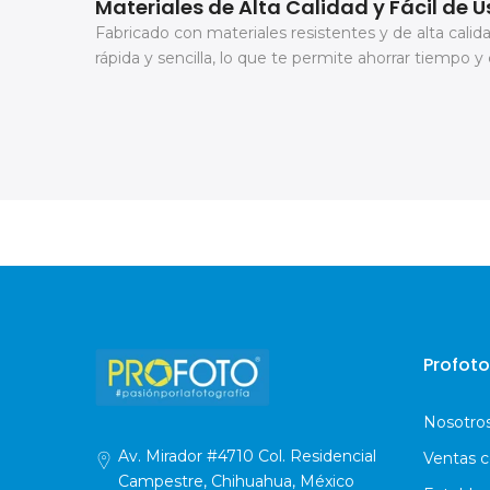
Materiales de Alta Calidad y Fácil de U
Fabricado con materiales resistentes y de alta calida
rápida y sencilla, lo que te permite ahorrar tiempo y
Profoto
Nosotro
Av. Mirador #4710 Col. Residencial
Ventas c
Campestre, Chihuahua, México