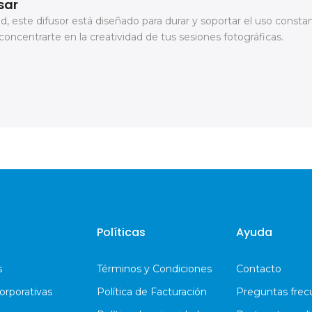
sar
d, este difusor está diseñado para durar y soportar el uso constan
 concentrarte en la creatividad de tus sesiones fotográficas.
Políticas
Ayuda
s
Términos y Condiciones
Contacto
orporativas
Política de Facturación
Preguntas frec