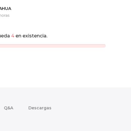
UAHUA
horas
ueda
4
en existencia.
Q&A
Descargas