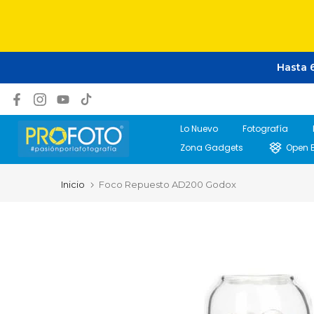
Saltar
Hasta 6
al
contenido
Lo Nuevo
Fotografía
Zona Gadgets
Open 
Inicio
Foco Repuesto AD200 Godox