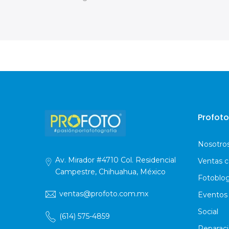
Profoto
Nosotro
Av. Mirador #4710 Col. Residencial
Ventas c
Campestre, Chihuahua, México
Fotoblo
ventas@profoto.com.mx
Eventos
Social
(614) 575-4859
Reparac