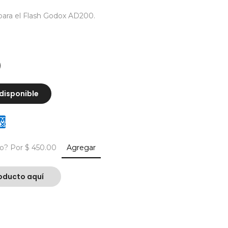
para el Flash Godox AD200.
disponible
ío?
Por $ 450.00
Agregar
oducto aquí