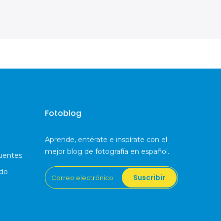
Fotoblog
Aprende, entérate e inspírate con el
mejor blog de fotografía en español.
uentes
ido
Suscribir