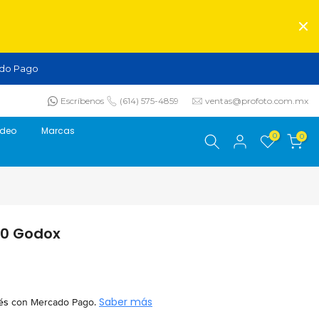
do Pago
Escríbenos
(614) 575-4859
ventas@profoto.com.mx
ideo
Marcas
0
0
00 Godox
és
con Mercado Pago.
Saber más