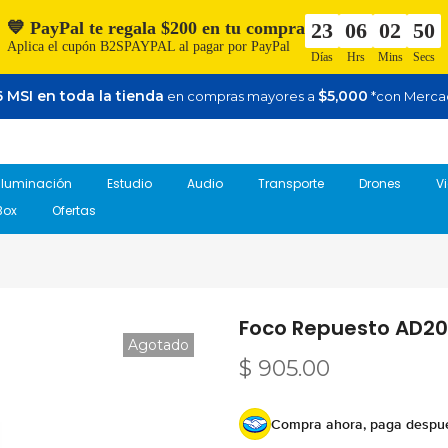
💙 PayPal te regala $200 en tu compra
23
06
02
49
Aplica el cupón B2SPAYPAL al pagar por PayPal
Días
Hrs
Mins
Secs
 MSI en toda la tienda
$5,000
en compras mayores a
*con Merca
Iluminación
Estudio
Audio
Transporte
Drones
V
Box
Ofertas
Foco Repuesto AD2
Agotado
$ 905.00
Compra ahora, paga despu