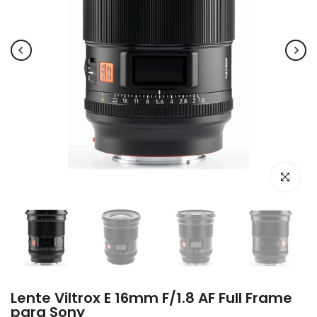
Click par
Lente Viltrox E 16mm F/1.8 AF Full Frame
para Sony