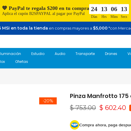
💙 PayPal te regala $200 en tu compra
24
13
06
12
Aplica el cupón B2SPAYPAL al pagar por PayPal
Días
Hrs
Mins
Secs
 MSI en toda la tienda
$5,000
en compras mayores a
*con Merca
Iluminación
Estudio
Audio
Transporte
Drones
V
Box
Ofertas
Pinza Manfrotto 175 
-20%
$ 753.00
$ 602.40
Compra ahora, paga despu