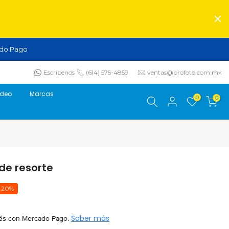
do Pago
Escríbenos
(614) 575-4859
ventas@profoto.com.mx
ideo
Marcas
0
0
de resorte
20%
és
con Mercado Pago.
Saber más