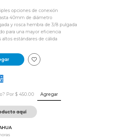
tiples opciones de conexión
 hasta 40mm de diámetro
gada y rosca hembra de 3/8 pulgada
o para una mayor eficiencia
 altos estándares de cálida
regar
ío?
Por $ 450.00
Agregar
oducto aquí
UAHUA
horas