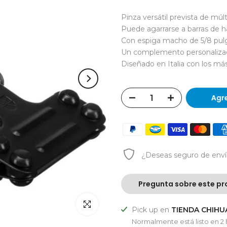
Pinza versátil prevista de múl
Puede agarrarse a barras de
Con espiga macho de 5/8 pul
Un complemento personalizad
Diseñado en Italia con los más
Ag
¿Deseas
seguro de env
Pregunta sobre este pr
Click para agrandar
Pick up en
TIENDA CHIH
Normalmente está listo en 2 