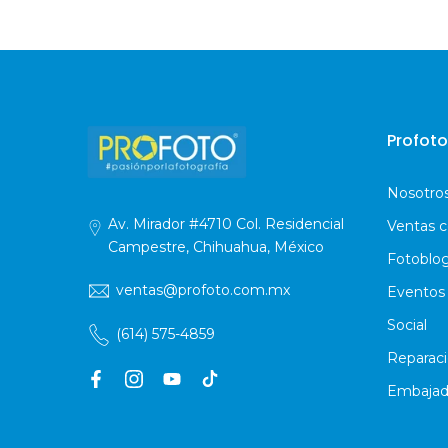
Profoto
Nosotro
Av. Mirador #4710 Col. Residencial
Ventas c
Campestre, Chihuahua, México
Fotoblo
ventas@profoto.com.mx
Eventos
Social
(614) 575-4859
Reparac
Embajad